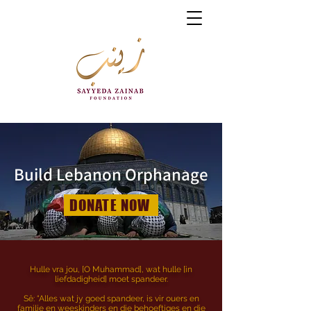
Build Lebanon Orphanage
DONATE NOW
Hulle vra jou, [O Muhammad], wat hulle [in
liefdadigheid] moet spandeer.
Sê: “Alles wat jy goed spandeer, is vir ouers en
familie en weeskinders en die behoeftiges en die