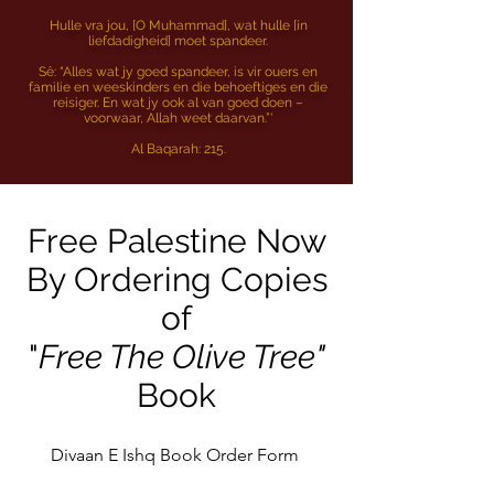
Hulle vra jou, [O Muhammad], wat hulle [in
liefdadigheid] moet spandeer.
Sê: “Alles wat jy goed spandeer, is vir ouers en
familie en weeskinders en die behoeftiges en die
reisiger. En wat jy ook al van goed doen –
voorwaar, Allah weet daarvan.”'
Al Baqarah: 215.
Free Palestine Now
By Ordering Copies
of
"
Free The Olive Tree"
Book
Divaan E Ishq Book Order Form