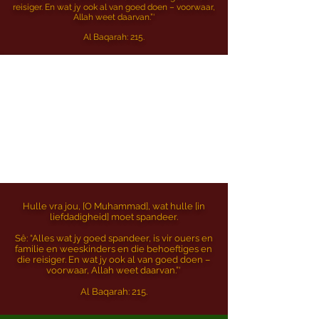
reisiger. En wat jy ook al van goed doen – voorwaar,
Allah weet daarvan.”'
Al Baqarah: 215.
Hulle vra jou, [O Muhammad], wat hulle [in
liefdadigheid] moet spandeer.
Sê: “Alles wat jy goed spandeer, is vir ouers en
familie en weeskinders en die behoeftiges en
die reisiger. En wat jy ook al van goed doen –
voorwaar, Allah weet daarvan.”'
Al Baqarah: 215.