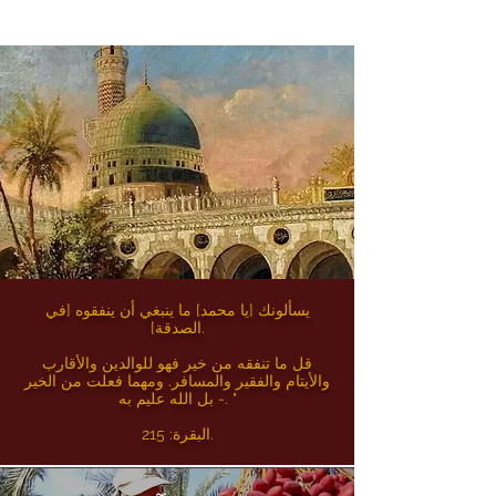
يسألونك [يا محمد] ما ينبغي أن ينفقوه [في
الصدقة].
قل ما تنفقه من خير فهو للوالدين والأقارب
والأيتام والفقير والمسافر. ومهما فعلت من الخير
- بل الله عليم به. "
البقرة: 215.