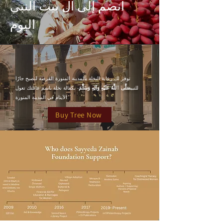
انضم إلى آل بيت النبي
اليوم
توفر لك رعاية النخلة بالمدينة المنورة الفرصة لتصبح جارًا
للنبي
صَلَّى ٱللَّٰهُ عَلَيْهِ وَآلِهِ وَسَلََّمَ
- بكفالة نخلة باسم عائلتك تعول
الأيتام في المدينة المنورة.
Buy Tree Now