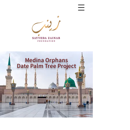
Medina Orphans
Date Palm Tree Project