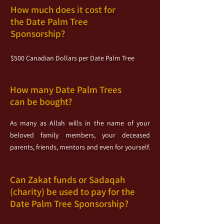
How much does it
cost for
the
Date
Palm
Tree
Sponsorship?
$500 Canadian Dollars per Date Palm Tree
How many Date Palm Trees
can be bought?
As many as Allah wills in the name of your
beloved family members, your deceased
parents, friends, mentors and even for yourself.
Can Zakat funds or Sadaqah
(charity) be used to pay for the
Date Palm Tree Sponsorship?