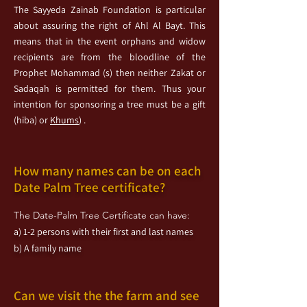
The Sayyeda Zainab F
oundation is particular
about assuring the right of Ahl Al Bayt. This
means that in the event orphans and widow
recipients are from the bloodline of the
Prophet Mohammad (s) then neither Zakat or
Sadaqah is permitted for them. Thus your
intention for sponsoring a tree must be a gift
(hiba) or
Khums
) .
How many names can be on each
Date Palm Tree certificate?
The Date-Palm Tree Certificate can have:
a) 1-2 persons with their first and last names
b) A family name
Can we visit the the farm and see